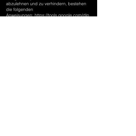
abzulehnen und zu verhindern, bestehen
die folgenden
Anweisungen:
https://tools.google.com/dlp
age/gaoptout
.
Wir können diese Cookie-Richtlinie
aktualisieren. Wir bitten Nutzer, diese Seite
regelmäßig aufzurufen, um sich über den
aktuellen Stand in Bezug auf die
Verwendung von Cookies auf dem
Laufenden zu halten.
leni@somaya.app
lenibolt.de
Gremi des